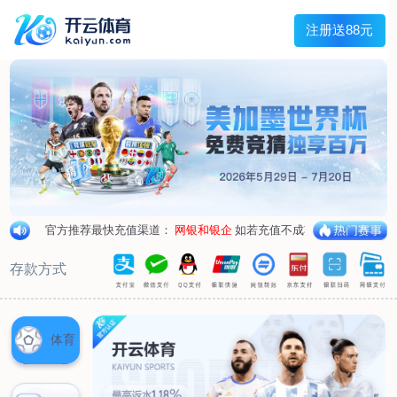
主菜单
走进我们
产品中心
新闻中心
客户服务
联系我们
走进我们
公司简介
企业荣誉
企业形象
产品中心
空气呼吸器
氧气呼吸器
自救器
校验仪
充气泵
苏生器
防化服