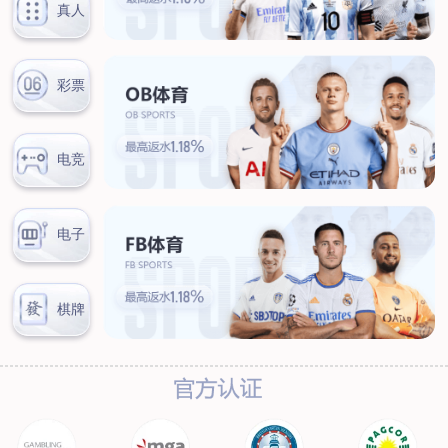
新闻中心
公司新闻
行业新闻
客户服务
营销网络
售后服务
联系我们
联系方式
在线留言