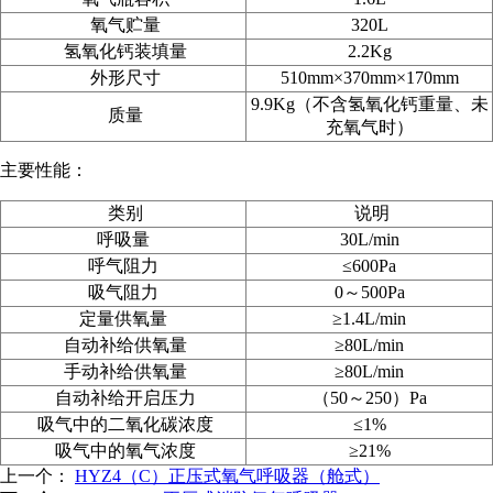
氧气贮量
320L
氢氧化钙装填量
2.2Kg
外形尺寸
510mm
×370mm
×170mm
9.9Kg（不含氢氧化钙重量、未
质量
充氧气时）
主要性能：
类别
说明
呼吸量
30L/min
呼气阻力
≤600Pa
吸气阻力
0～500Pa
定量供氧量
≥1.4L/min
自动补给供氧量
≥80L/min
手动补给供氧量
≥80L/min
自动补给开启压力
（50
～250
）Pa
吸气中的二氧化碳浓度
≤1%
吸气中的氧气浓度
≥21%
上一个：
HYZ4（C）正压式氧气呼吸器（舱式）