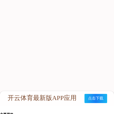
RHZ2(C)正压式消防氧气呼吸器
产品特点
RHZYN240型隔绝式正压氧气呼吸器（以下简称呼吸器）
是以碳纤维气瓶承载压缩氧气为气源的密闭式循环人体呼吸及保
护的装置，能给佩戴的作业人员提供大于4小时的内部循环氧气
供应，能完全的隔离外界环境空气，起到绝对的呼吸保护作用。
本产品充分吸收了国内外同类产品的先进特点，在设计上主要突
出的特点有：结构紧凑、佩戴舒适、体积小、气仓大、重量轻、
拆装简单、使用方便等优点。并且企业应用了先进的生产工艺和
管理模式，从而确保了本产品的美观性与耐用性。