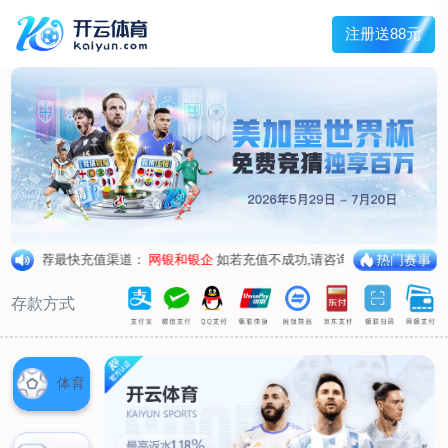
主菜单
走进我们
产品中心
新闻中心
客户服务
联系我们
走进我们
公司简介
企业荣誉
企业形象
产品中心
空气呼吸器
氧气呼吸器
自救器
校验仪
充气泵
苏生器
防化服