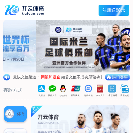
主菜单
走进我们
产品中心
新闻中心
客户服务
联系我们
走进我们
公司简介
企业荣誉
企业形象
产品中心
空气呼吸器
氧气呼吸器
自救器
校验仪
充气泵
苏生器
防化服