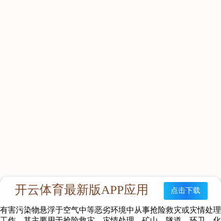
产品特点
RHZYC120型正压式消防氧气呼吸器（以下简称呼吸器）是
以碳纤维气瓶承载压缩氧气为气源的密闭式循环供人体呼吸及保
护的装置，能给佩戴的工作人员提供至少4小时的内部循环氧气
供应，能完全的隔离外界环境空气、起到绝对的呼吸保护作用。
本产品充分吸收了国内外同类产品的先进特点，在设计上主要突
出的特点：结构紧凑、佩戴舒适、体积小、气仓大、重量轻、拆
装简单、使用方便、耐冲击等优点。
主要用途
本产品适用于消防员和抢险救护人员在有毒、缺氧、烟雾、
有害污染物悬浮于空气中等恶劣环境中从事抢险救灾或灾情处理
工作。其主要用于抢险救灾、灾情处理、矿山、隧道、环卫、化
工厂以及勘察工作中的佩戴使用。
适用范围
本产品适用于消防员和抢险救护人员在有毒、缺氧、烟雾、
有害污染物悬浮于空气中等恶劣环境中从事抢险救灾或灾情处理
工作。其主要用于抢险救灾、灾情处理、矿山、隧道、环卫、化