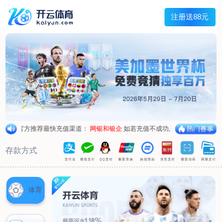
主菜单
走进我们
产品中心
新闻中心
客户服务
联系我们
走进我们
公司简介
企业荣誉
企业形象
产品中心
空气呼吸器
氧气呼吸器
自救器
校验仪
充气泵
苏生器
防化服